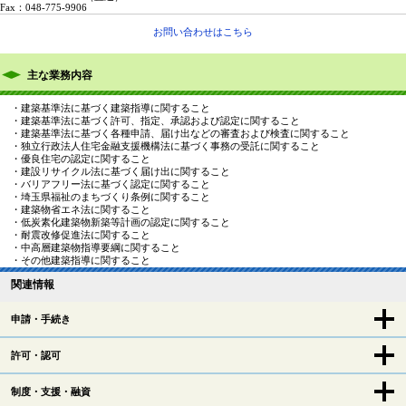
Fax：048-775-9906
お問い合わせはこちら
主な業務内容
・建築基準法に基づく建築指導に関すること
・建築基準法に基づく許可、指定、承認および認定に関すること
・建築基準法に基づく各種申請、届け出などの審査および検査に関すること
・独立行政法人住宅金融支援機構法に基づく事務の受託に関すること
・優良住宅の認定に関すること
・建設リサイクル法に基づく届け出に関すること
・バリアフリー法に基づく認定に関すること
・埼玉県福祉のまちづくり条例に関すること
・建築物省エネ法に関すること
・低炭素化建築物新築等計画の認定に関すること
・耐震改修促進法に関すること
・中高層建築物指導要綱に関すること
・その他建築指導に関すること
関連情報
申請・手続き
許可・認可
制度・支援・融資