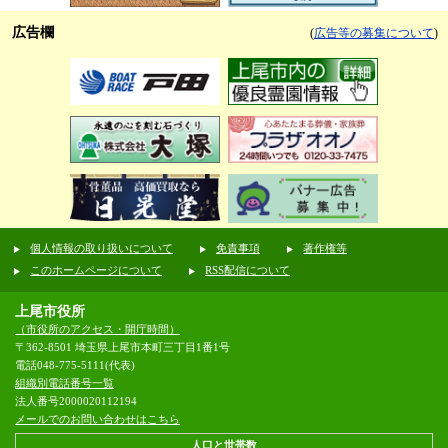
広告欄
(
広告等の募集について
)
個人情報の取り扱いについて
免責事項
著作権等
このホームページについて
RSS配信について
上尾市役所
（市役所のアクセス・開庁時間）
〒362-8501 埼玉県上尾市本町三丁目1番1号
電話048-775-5111(代表)
組織別電話番号一覧
法人番号2000020112194
メールでのお問い合わせはこちら
人口と世帯数