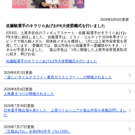
2026年8月6日更新
佐藤駿選手のキラリ☆あげおPR大使委嘱式を行いました
8月4日、上尾市在住のフィギュアスケート・佐藤 駿選手がキラリ☆あげお
PR大使に就任しました。 佐藤選手は、ミラノ・コルティナ2026冬季オリン
ピックで個人銅メダル、団体銀メダルを獲得し、5月には上尾市栄誉賞を受
賞しています。 委嘱式では、畠山市長から佐藤選手へ委嘱状やたすき、パ
ネルが手渡されました。 畠山市長は「5月に開催した上尾市栄誉賞表彰式
に続き、再びお会...
佐藤駿選手のキラリ☆あげおPR大使委嘱式を行いました
2026年8月5日更新
「楽しいタイルクラフト～夏色ガラスミラー～」が開催されました
2026年8月4日更新
上尾夏まつりが開催されました
2026年7月30日更新
日本選手権出場を果たした 上尾リトルシニアが畠山市長を表敬訪問しまし
た
2026年7月27日更新
『広報あげお』令和8年8月号（No.1109）