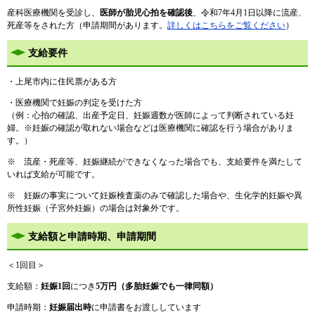
産科医療機関を受診し、
医師が胎児心拍を確認後
、令和7年4月1日以降に​流産、
死産等をされた方（申請期間があります。
詳しくはこちらをご覧ください
）
支給要件
・上尾市内に住民票がある方
・医療機関で妊娠の判定を受けた方
（例：心拍の確認、出産予定日、妊娠週数が医師によって判断されている妊
婦。※妊娠の確認が取れない場合などは医療機関に確認を行う場合がありま
す。）
※ 流産・死産等、妊娠継続ができなくなった場合でも、支給要件を満たして
いれば支給が可能です。
※ 妊娠の事実について妊娠検査薬のみで確認した場合や、生化学的妊娠や異
所性妊娠（子宮外妊娠）の場合は対象外です。​
支給額と申請時期、申請期間
＜1回目＞
支給額：
妊娠1回
につき
5万円（多胎妊娠でも一律同額）
申請時期：
妊娠届出時
に申請書をお渡ししています