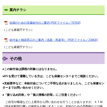
案内チラシ
妊婦のための支援給付のご案内 [PDFファイル／767KB]
（こども家庭庁チラシ）
給付金と相談窓口のご案内（流産・死産等） [PDFファイル／258KB]
（こども家庭庁チラシ）
その他
●この給付金は課税の対象にはなりません。
●DVを受けて避難している方は、こども保健センターまでご相談ください。
●
支給要件など、本給付金についてご不明な点がありましたら、こども保健セン
ターまでお問い合わせください。
​●「振り込め詐欺」や「個人情報の詐取」にご注意ください！
ご自宅や職場などに上尾市から問い合わせを行うことがありますが、ＡＴＭ
（現金自動預払機）の操作をお願いすることや、支給のための手数料などの振