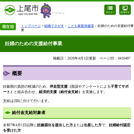
トップページ
>
組織でさがす
>
こども家庭保健課
> 妊婦のための支援給付事
業
妊婦のための支援給付事業
掲載日：2026年4月1日更新
ページID：0416497
概要
妊娠期の負担の軽減のため、
伴走型支援（
面談やアンケートによる
子育てサポ
ート）
と組み合わせ、
経済的支援（給付金支給）
を実施します。
支給は2回に分けて行います。
給付金支給対象者
令和7年4月1日以降に
妊娠届出を提出した方
または
出産した方
で、
妊婦給付認定
を受けた方