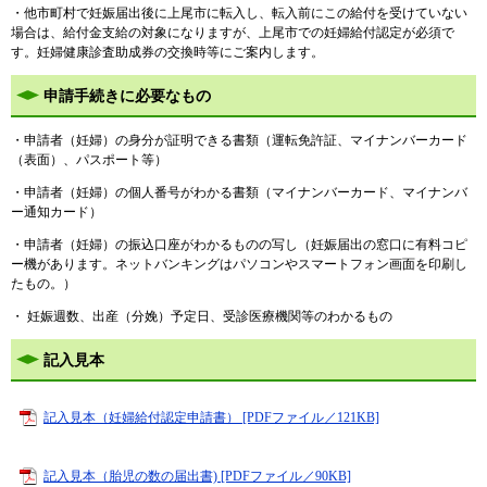
・他市町村で妊娠届出後に上尾市に転入し、転入前にこの給付を受けていない
場合は、給付金支給の対象になりますが、上尾市での妊婦給付認定が必須で
す。妊婦健康診査助成券の交換時等にご案内します。
申請手続きに必要なもの
・申請者（妊婦）の身分が証明できる書類（運転免許証、マイナンバーカード
（表面）、パスポート等）
・申請者（妊婦）の個人番号がわかる書類（マイナンバーカード、マイナンバ
ー通知カード）
・申請者（妊婦）の振込口座がわかるものの写し（妊娠届出の窓口に有料コピ
ー機があります。ネットバンキングはパソコンやスマートフォン画面を印刷し
たもの。）
・ 妊娠週数、出産（分娩）予定日、受診医療機関等のわかるもの
記入見本
記入見本（妊婦給付認定申請書） [PDFファイル／121KB]
記入見本（胎児の数の届出書) [PDFファイル／90KB]