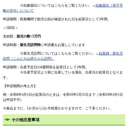
※妊娠届出についてはこちらをご覧ください。→
妊娠届出（母子手
帳の交付）について
​​申請期間：医療機関で胎児心拍が確認された日を起算日として2年間。
＜2回目＞
支給額：
胎児の数×5万円
申請時期
：
新生児訪問時
に申請書をお渡ししています
※新生児訪問についてはこちらをご覧ください。→
妊産婦・新生児
訪問（こんにちは赤ちゃん訪問）​
​​申請期間：出産予定日の8週間前を起算日として2年間。
※出産予定日より前に出産している場合、出産日が起算日となりま
す。
【申請期間の考え方】
例：令和8年4月1日が起算日のときは、令和10年3月31日まで（令和10年4月1日
は申請不可）
※振込までに、1か月から2か月程度かかりますので、ご了承ください。
その他注意事項