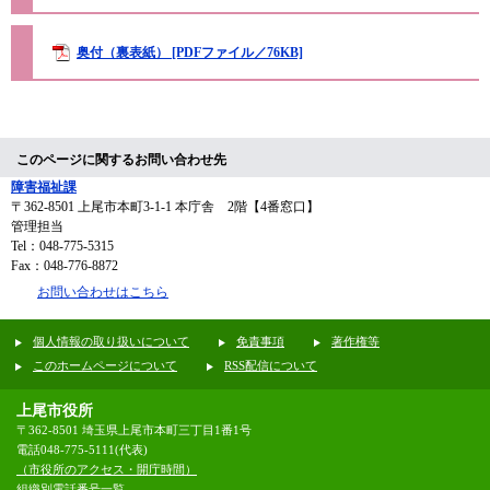
奥付（裏表紙） [PDFファイル／76KB]
このページに関するお問い合わせ先
障害福祉課
〒362-8501
上尾市本町3-1-1 本庁舎 2階【4番窓口】
管理担当
Tel：048-775-5315
Fax：048-776-8872
お問い合わせはこちら
個人情報の取り扱いについて
免責事項
著作権等
このホームページについて
RSS配信について
上尾市役所
〒362-8501 埼玉県上尾市本町三丁目1番1号
電話048-775-5111(代表)
（市役所のアクセス・開庁時間）
組織別電話番号一覧