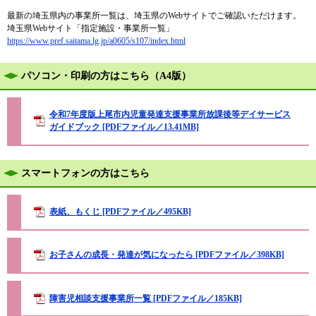
最新の埼玉県内の事業所一覧は、埼玉県のWebサイトでご確認いただけます。
埼玉県Webサイト「指定施設・事業所一覧」
https://www.pref.saitama.lg.jp/a0605/s107/index.html
パソコン・印刷の方はこちら（A4版）
令和7年度版上尾市内児童発達支援事業所放課後等デイサービス
ガイドブック [PDFファイル／13.41MB]
スマートフォンの方はこちら
表紙、もくじ [PDFファイル／495KB]
お子さんの成長・発達が気になったら [PDFファイル／398KB]
障害児相談支援事業所一覧 [PDFファイル／185KB]