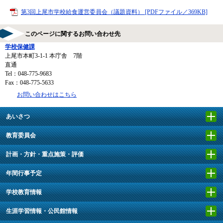
第3回上尾市学校給食運営委員会（議題資料） [PDFファイル／369KB]
このページに関するお問い合わせ先
学校保健課
上尾市本町3-1-1 本庁舎 7階
直通
Tel：048-775-9683
Fax：048-775-5633
お問い合わせはこちら
あいさつ
教育委員会
計画・方針・重点施策・評価
年間行事予定
学校教育情報
生涯学習情報・公民館情報