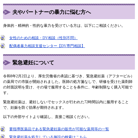
夫やパートナーの暴力に悩む方へ
身体的・精神的・性的な暴力を受けている方は、以下にご相談ください。
女性のための相談・DV相談（性別不問）
配偶者暴力相談支援センター【DV専門相談】
緊急避妊について
令和8年2月2日より、厚生労働省の承認に基づき、緊急避妊薬（アフターピル）
の薬局での市販が開始されました。医師の処方箋なしで、研修を受けた薬剤師
の対面説明を受け、その場で服用することを条件に、年齢制限なく購入可能で
す。
緊急避妊薬は、避妊しないでセックスが行われた72時間以内に服用すること
で、妊娠を防ぐ効果が期待されます。
以下の外部サイトより確認し、直接ご相談ください。
要指導医薬品である緊急避妊薬の販売が可能な薬局等の一覧
緊急避妊薬を処方している施設の検索はこちら