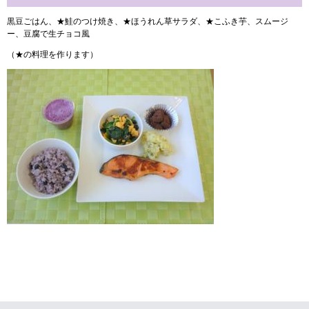
黒豆ごはん、★鮭のつけ焼き、★ほうれん草サラダ、★こふき芋、スムージ
ー、豆腐で生チョコ風
（★の料理を作ります）