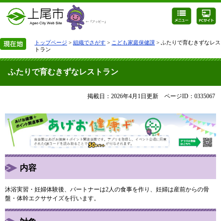
トップページ
>
組織でさがす
>
こども家庭保健課
> ふたりで育むきずなレス
トラン
ふたりで育むきずなレストラン
掲載日：2026年4月1日更新
ページID：0335067
内容
沐浴実習・妊婦体験後、パートナーは2人の食事を作り、妊婦は産前からの骨
盤・体幹エクササイズを行います。