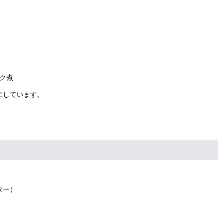
ク煮
にしています。
ンター）