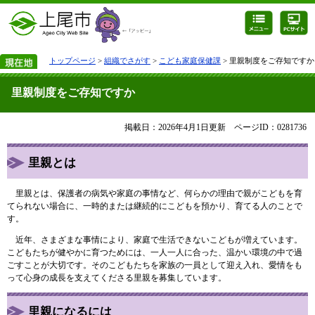
トップページ
>
組織でさがす
>
こども家庭保健課
> 里親制度をご存知ですか
里親制度をご存知ですか
掲載日：2026年4月1日更新
ページID：0281736
里親とは
里親とは、保護者の病気や家庭の事情など、何らかの理由で親がこどもを育
てられない場合に、一時的または継続的にこどもを預かり、育てる人のことで
す。
近年、さまざまな事情により、家庭で生活できないこどもが増えています。
こどもたちが健やかに育つためには、一人一人に合った、温かい環境の中で過
ごすことが大切です。そのこどもたちを家族の一員として迎え入れ、愛情をも
って心身の成長を支えてくださる里親を募集しています。
里親になるには