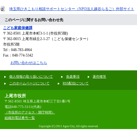
埼玉県ひきこもり相談サポートセンター（NPO法人越谷らるご）外部サイト
このページに関するお問い合わせ先
こども家庭保健課
〒362-8501
上尾市本町3-1-1 (市役所5階)
〒362-0015 上尾市緑丘2-1-27（こども保健センター）
市役所5階
Tel：048-783-4964
Fax：048-774-5342
お問い合わせはこちら
個人情報の取り扱いについて
免責事項
著作権等
このホームページについて
RSS配信について
上尾市役所
〒362-8501 埼玉県上尾市本町三丁目1番1号
電話048-775-5111(代表)
（市役所のアクセス・開庁時間）
組織別電話番号一覧
Copyright (C) 2011 Ageo City, All rights reserved.