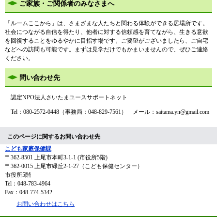
ご家族・ご関係者のみなさまへ
「ルームここから」は、さまざまな人たちと関わる体験ができる居場所です。
社会につながる自信を得たり、他者に対する信頼感を育てながら、生きる意欲
を回復することをゆるやかに目指す場です。ご要望がございましたら、ご自宅
などへの訪問も可能です。まずは見学だけでもかまいませんので、ぜひご連絡
ください。
問い合わせ先
認定NPO法人さいたまユースサポートネット
Tel：080-2572-0448（事務局：048-829-7561） メール：saitama.yn@gmail.com
このページに関するお問い合わせ先
こども家庭保健課
〒362-8501
上尾市本町3-1-1 (市役所5階)
〒362-0015 上尾市緑丘2-1-27（こども保健センター）
市役所5階
Tel：048-783-4964
Fax：048-774-5342
お問い合わせはこちら