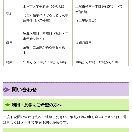
上尾市大字中新井458番地13
上尾市柏座一丁目1番15号 プラ
ザ館5階
場所
（市内循環バスぐるっとくん中
新井住宅バス停前）
（上尾駅東口）
毎週火曜日、木曜日（祝日・年
末年始を除く）
曜日
毎週月曜日
金曜日に活動がある場合もあり
ます
時間
10時から12時／13時から16時
10時から12時／13時から16時
問い合わせ
利用・見学をご希望の方へ
一度下記問い合わせ先へご連絡ください。個別相談の申し込みについては、電
話もしくはメールで事前予約が必要です。