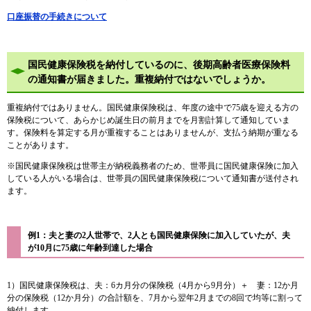
口座振替の手続きについて
国民健康保険税を納付しているのに、後期高齢者医療保険料
の通知書が届きました。重複納付ではないでしょうか。
重複納付ではありません。国民健康保険税は、年度の途中で75歳を迎える方の
保険税について、あらかじめ誕生日の前月までを月割計算して通知していま
す。保険料を算定する月が重複することはありませんが、支払う納期が重なる
ことがあります。
※国民健康保険税は世帯主が納税義務者のため、世帯員に国民健康保険に加入
している人がいる場合は、世帯員の国民健康保険税について通知書が送付され
ます。
例1：夫と妻の2人世帯で、2人とも国民健康保険に加入していたが、夫
が10月に
75歳に年齢到達した場合
1）国民健康保険税は、夫：6カ月分の保険税（4月から9月分）＋ 妻：12か月
分の保険税（12か月分）の合計額を、7月から翌年2月までの8回で均等に割って
納付します。