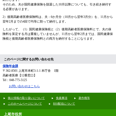
そのため、夫が国民健康保険を脱退した10月以降についても、引き続き納付す
る必要があります。
2）後期高齢者医療保険料は、夫：6か月分（10月から翌年3月分）を、11月から
翌年2月までの4回で均等に割って納付します。
したがって、（1）国民健康保険税と（2）後期高齢者医療保険料とで、夫の保
険料を算定する月は重複していませんが、11月から翌年2月までは、国民健康保
険税と後期高齢者医療保険料との両方を納付することになります。
このページに関するお問い合わせ先
保険年金課
〒362-8501
上尾市本町3-1-1 本庁舎 1階
高齢者医療【12番窓口】
Tel：048-775-5125
お問い合わせはこちら
個人情報の取り扱いについて
免責事項
著作権等
このホームページについて
RSS配信について
上尾市役所