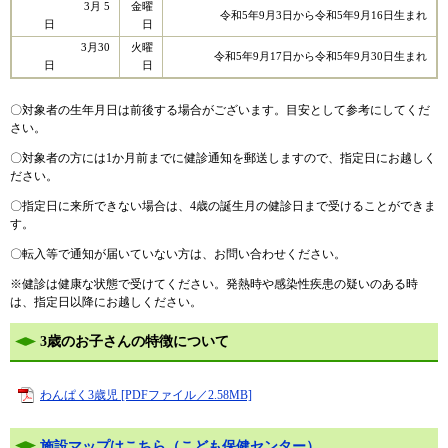
3月 5
金曜
令和5年9月3日から令和5年9月16日生まれ
日
日
3月30
火曜
令和5年9月17日から令和5年9月30日生まれ
日
日
〇対象者の生年月日は前後する場合がございます。目安として参考にしてくだ
さい。
〇対象者の方には1か月前までに健診通知を郵送しますので、指定日にお越しく
ださい。
〇指定日に来所できない場合は、4歳の誕生月の健診日まで受けることができま
す。
〇転入等で通知が届いていない方は、お問い合わせください。
※健診は健康な状態で受けてください。発熱時や感染性疾患の疑いのある時
は、指定日以降にお越しください。
3歳のお子さんの特徴について
わんぱく3歳児 [PDFファイル／2.58MB]
施設マップはこちら（こども保健センター）