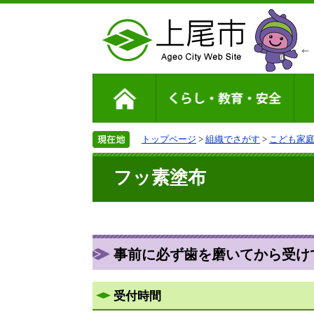
トップページ
>
組織でさがす
>
こども家
フッ素塗布
事前に必ず歯を磨いてから受け
受付時間