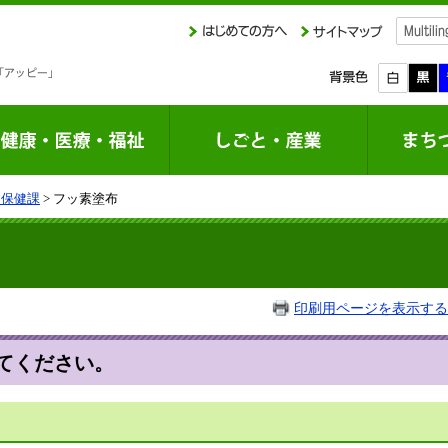
庭保健課
> フッ素塗布
印刷用ページを表示する
てください。