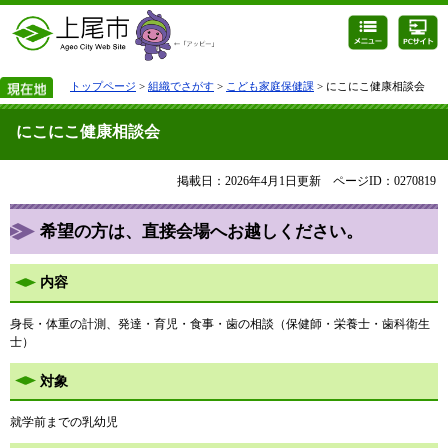
トップページ
>
組織でさがす
>
こども家庭保健課
> にこにこ健康相談会
にこにこ健康相談会
掲載日：2026年4月1日更新
ページID：0270819
希望の方は、直接会場へお越しください。
内容
身長・体重の計測、発達・育児・食事・歯の相談（保健師・栄養士・歯科衛生
士）
対象
就学前までの乳幼児