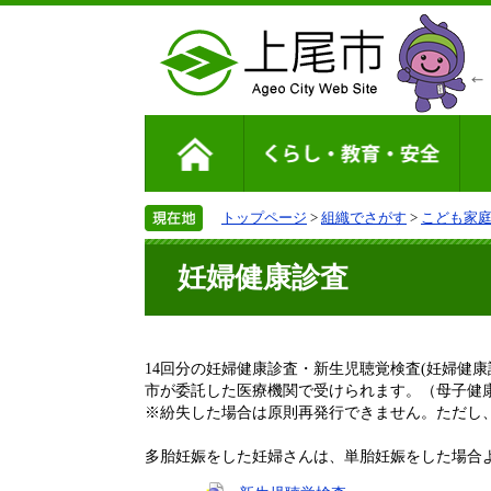
トップページ
>
組織でさがす
>
こども家
妊婦健康診査
14回分の妊婦健康診査・新生児聴覚検査(妊婦健
市が委託した医療機関で受けられます。（母子健
※紛失した場合は原則再発行できません。ただし
多胎妊娠をした妊婦さんは、単胎妊娠をした場合