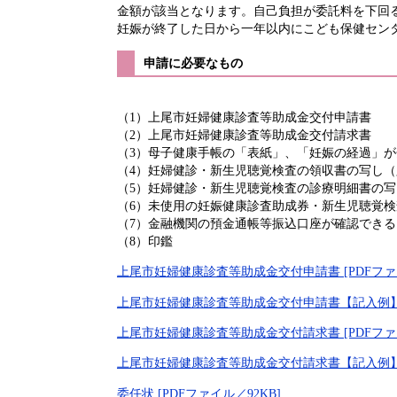
金額が該当となります。自己負担が委託料を下回
妊娠が終了した日から一年以内にこども保健セン
申請に必要なもの
（1）上尾市妊婦健康診査等助成金交付申請書
（2）上尾市妊婦健康診査等助
（3）母子健康手帳の「表紙」、「妊娠の経過」
（4）妊婦健診・新生児聴覚検査の領収書の写し
（5）妊婦健診・新生児聴覚検査の診療明細書の
（6）未使用の妊娠健康診査助成券・新生児聴覚
（7）金融機関の預金通帳等振込口座が確認でき
（8）印鑑
上尾市妊婦健康診査等助成金交付申請書 [PDFファイ
上尾市妊婦健康診査等助成金交付申請書【記入例】 [P
上尾市妊婦健康診査等助成金交付請求書 [PDFファイ
上尾市妊婦健康診査等助成金交付請求書【記入例】 [P
委任状 [PDFファイル／92KB]