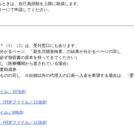
るときは、自己負担額を上限に助成します。
ターにて申請してください。
成金交付請求書 ＊（1）（2）は、受付窓口に
が分かるページ、「新生児聴覚検査」の結果が分かるページの写し
（必ず領収書の原本を持ってきてください）
写し（医療機関から渡されている場合）
検査助成券
るものの写し ※妊婦以外の代理人の口座へ入金を希望する場合は、「
ル／107KB]
DFファイル／133KB]
ル／69KB]
DFファイル／115KB]