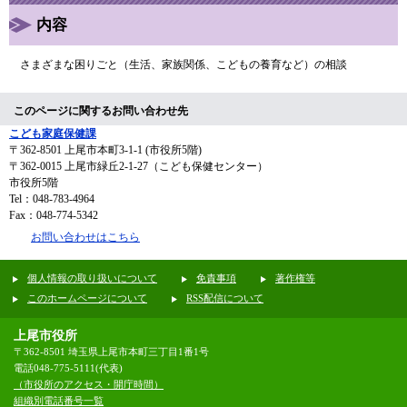
内容
さまざまな困りごと（生活、家族関係、こどもの養育など）の相談
このページに関するお問い合わせ先
こども家庭保健課
〒362-8501
上尾市本町3-1-1 (市役所5階)
〒362-0015 上尾市緑丘2-1-27（こども保健センター）
市役所5階
Tel：048-783-4964
Fax：048-774-5342
お問い合わせはこちら
個人情報の取り扱いについて
免責事項
著作権等
このホームページについて
RSS配信について
上尾市役所
〒362-8501 埼玉県上尾市本町三丁目1番1号
電話048-775-5111(代表)
（市役所のアクセス・開庁時間）
組織別電話番号一覧