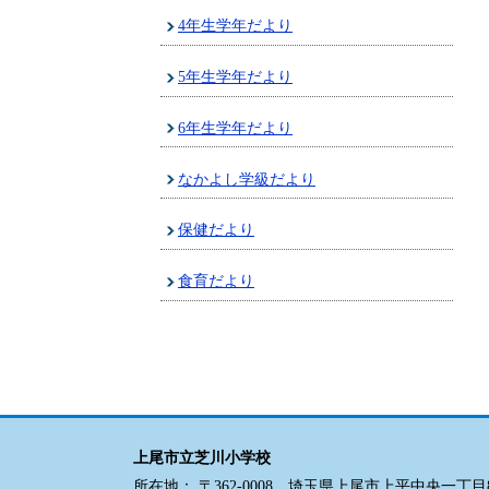
4年生学年だより
5年生学年だより
6年生学年だより
なかよし学級だより
保健だより
食育だより
上尾市立芝川小学校
所在地： 〒362-0008 埼玉県上尾市上平中央一丁目8番地1 