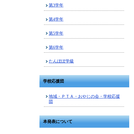
第3学年
第4学年
第5学年
第6学年
たんぽぽ学級
学校応援団
地域・ＰＴＡ・おやじの会・学校応援
団
本発表について