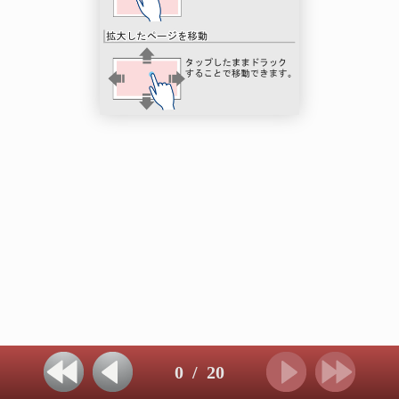
0
/
20